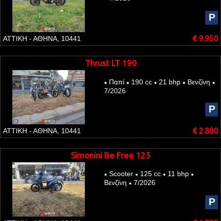
P
€ 9.950
ΑΤΤΙΚΗ - ΑΘΗΝΑ, 10441
Thrust LT 190
Παπί
190 cc
21 bhp
Βενζίνη
●
●
●
●
●
7/2026
P
€ 2.880
ΑΤΤΙΚΗ - ΑΘΗΝΑ, 10441
Simonini Be Free 125
Scooter
125 cc
11 bhp
●
●
●
●
Βενζίνη
7/2026
●
P