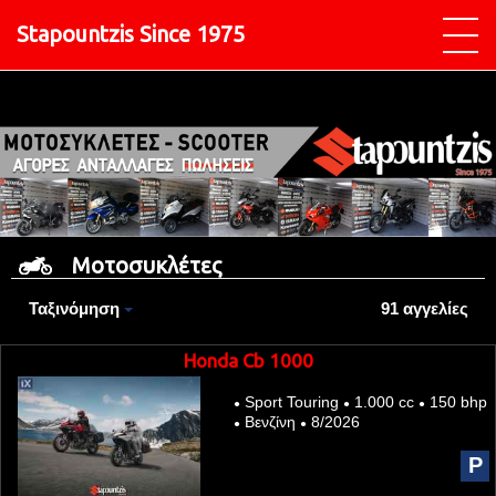
Stapountzis Since 1975
Μοτοσυκλέτες
Ταξινόμηση
91 αγγελίες
Honda Cb 1000
Sport Touring
1.000 cc
150 bhp
●
●
●
Βενζίνη
8/2026
●
●
P