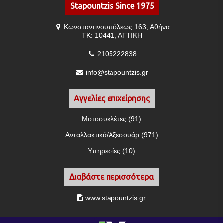
Stapountzis Since 1975
Κωνσταντινουπόλεως 163, Αθήνα
ΤΚ: 10441, ΑΤΤΙΚΗ
2105222838
info@stapountzis.gr
Αγγελίες επιχείρησης
Μοτοσυκλέτες (91)
Ανταλλακτικά/Αξεσουάρ (971)
Υπηρεσίες (10)
Διαβάστε περισσότερα
www.stapountzis.gr