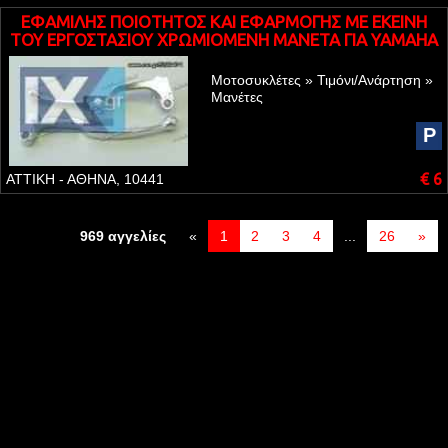
ΕΦΑΜΙΛΗΣ ΠΟΙΟΤΗΤΟΣ ΚΑΙ ΕΦΑΡΜΟΓΗΣ ME EKEINH
TOY ΕΡΓΟΣΤΑΣΙΟΥ ΧΡΩΜΙΟΜΕΝΗ ΜΑΝΕΤΑ ΓΙΑ YAMAHA
YZF R6
Μοτοσυκλέτες » Τιμόνι/Ανάρτηση »
Μανέτες
P
€ 6
ΑΤΤΙΚΗ - ΑΘΗΝΑ, 10441
969 αγγελίες
«
1
2
3
4
...
26
»