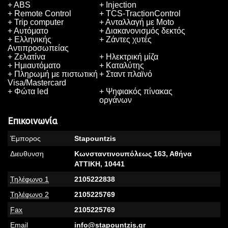
+ ABS
+ Injection
+ Remote Control
+ TCS-TractionControl
+ Trip computer
+ Ανταλλαγή με Moto
+ Αυτόματο
+ Διακανονισμός δεκτός
+ Ελληνικής
+ Ζάντες χυτές
Αντιπροσωπείας
+ Ζελατίνα
+ Ηλεκτρική μίζα
+ Ημιαυτόματο
+ Καταλύτης
+ Πληρωμή με πιστωτική
+ Σταντ πλαϊνό
Visa/Mastercard
+ Φώτα led
+ Ψηφιακός πίνακας
οργάνων
Επικοινωνία
Έμπορος
Stapountzis
Διευθυνση
Κωνσταντινουπόλεως 163, Αθήνα
ΑΤΤΙΚΗ,
10441
Τηλέφωνο 1
2105222838
Τηλέφωνο 2
2105225769
Fax
2105225769
Email
info@stapountzis.gr