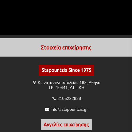
Στοιχεία επιχείρησης
Stapountzis Since 1975
Κωνσταντινουπόλεως 163, Αθήνα
ΤΚ: 10441, ΑΤΤΙΚΗ
2105222838
info@stapountzis.gr
Αγγελίες επιχείρησης